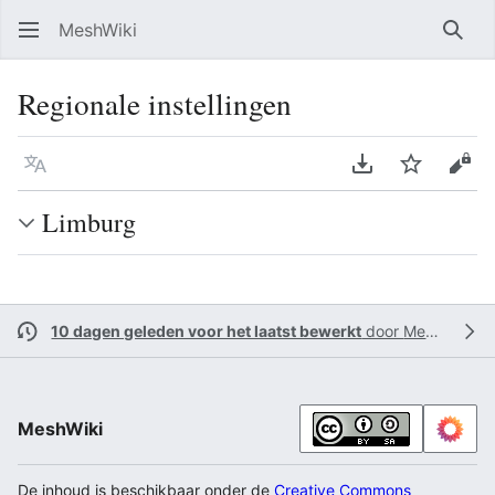
MeshWiki
Zoe
Regionale instellingen
Taal
PDF downloade
Volgen
Bron
Limburg
10 dagen geleden voor het laatst bewerkt
door
Meshonno
MeshWiki
De inhoud is beschikbaar onder de
Creative Commons