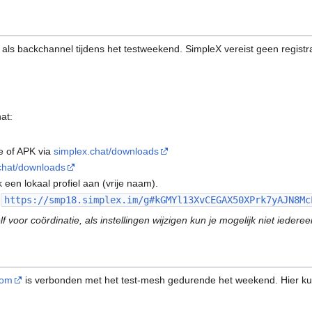
als backchannel tijdens het testweekend. SimpleX vereist geen registr
at:
e of APK via
simplex.chat/downloads
chat/downloads
en lokaal profiel aan (vrije naam).
:
https://smp18.simplex.im/g#kGMYl13XvCEGAX50XPrk7yAJN8Mc
f voor coördinatie, als instellingen wijzigen kun je mogelijk niet iedere
com
is verbonden met het test-mesh gedurende het weekend. Hier ku