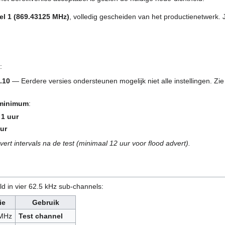
l 1 (869.43125 MHz)
, volledig gescheiden van het productienetwerk.
:
.10
— Eerdere versies ondersteunen mogelijk niet alle instellingen. Zi
 minimum
:
=
1 uur
uur
vert intervals na de test (minimaal 12 uur voor flood advert).
d in vier 62.5 kHz sub-channels:
ie
Gebruik
 MHz
Test channel