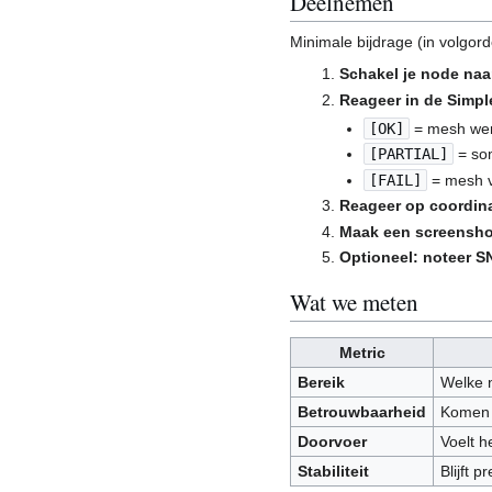
Deelnemen
Minimale bijdrage (in volgor
Schakel je node naar
Reageer in de Simpl
[OK]
= mesh wer
[PARTIAL]
= so
[FAIL]
= mesh v
Reageer op coordina
Maak een screensho
Optioneel: noteer 
Wat we meten
Metric
Bereik
Welke n
Betrouwbaarheid
Komen b
Doorvoer
Voelt h
Stabiliteit
Blijft 