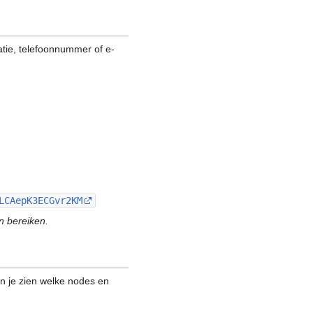
atie, telefoonnummer of e-
LCAepK3ECGvr2KM
en bereiken.
n je zien welke nodes en