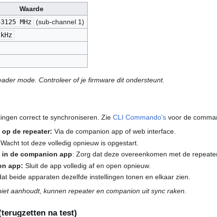
Waarde
43125 MHz
(sub-channel 1)
 kHz
header mode. Controleer of je firmware dit ondersteunt.
lingen correct te synchroniseren. Zie
CLI Commando's
voor de command
 op de repeater:
Via de companion app of web interface.
Wacht tot deze volledig opnieuw is opgestart.
n in de companion app
: Zorg dat deze overeenkomen met de repeater
on app:
Sluit de app volledig af en open opnieuw.
dat beide apparaten dezelfde instellingen tonen en elkaar zien.
 niet aanhoudt, kunnen repeater en companion uit sync raken.
(terugzetten na test)