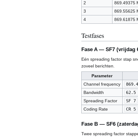
2
869.49375
3
869.55625
4
869.61875
Testfases
Fase A — SF7 (vrijdag 
Eén spreading factor stap sn
zoveel berichten.
Parameter
Channel frequency
869.
Bandwidth
62.5
Spreading Factor
SF 7
Coding Rate
CR 5
Fase B — SF6 (zaterdag
Twee spreading factor stappe