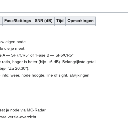
e
Fase/Settings
SNR (dB)
Tijd
Opmerkingen
uw eigen node.
de die je meet.
ase A — SF7/CR5" of "Fase B — SF6/CR5".
 ratio, hoger is beter (bijv. +6 dB). Belangrijkste getal.
bijv. "Za 20:30").
 info: weer, node hoogte, line of sight, afwijkingen.
est je node via MC-Radar
are versie-overzicht