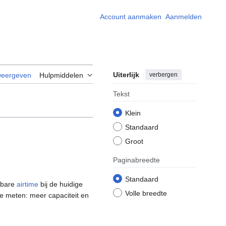
Account aanmaken
Aanmelden
Uiterlijk
verbergen
weergeven
Hulpmiddelen
Tekst
Klein
Standaard
Groot
Paginabreedte
Standaard
kbare
airtime
bij de huidige
Volle breedte
te meten: meer capaciteit en