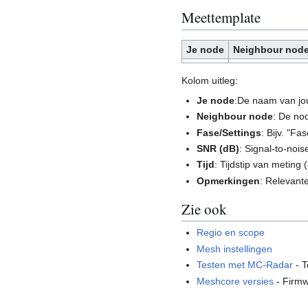
Meettemplate
Je node
Neighbour nod
Kolom uitleg:
Je node
:De naam van jo
Neighbour node
: De no
Fase/Settings
: Bijv. "F
SNR (dB)
: Signal-to-noise
Tijd
: Tijdstip van meting (
Opmerkingen
: Relevante
Zie ook
Regio en scope
Mesh instellingen
Testen met MC-Radar
- T
Meshcore versies
- Firmw