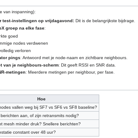
de van inspanning):
 test-instellingen op vrijdagavond:
Dit is de belangrijkste bijdrage.
eX groep na elke fase
:
kte goed
mmige nodes verdwenen
olledig verloren
tor pings
: Antwoord met je node-naam en zichtbare neighbours.
t van je neighbours-scherm
: Dit geeft RSSI en SNR data.
SNR-metingen
: Meerdere metingen per neighbour, per fase.
Hoe
odes vallen weg bij SF7 vs SF6 vs SF8 baseline?
erichten aan, of zijn retransmits nodig?
et mesh minder druk? Snellere berichten?
prestatie constant over 48 uur?