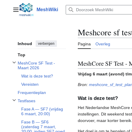
Naar
inhoud
MeshWiki
Hoofdmenu
springen
Meshcore sf tes
Inhoud
verbergen
Pagina
Overleg
Top
MeshCore SF Test - 
MeshCore SF Test -
MeshCore SF Test - Maart 2026-subkopje inklappen
Maart 2026
Vrijdag 6 maart (avond) t/
Wat is deze test?
Vereisten
Bron:
meshcore_sf_test_plan
Frequentieplan
Wat is deze test?
Testfases
Testfases-subkopje inklappen
Het Nederlandse MeshCore m
Fase A — SF7 (vrijdag
6 maart, 20:00)
instellingen. Dit weekend te
doorvoer, maar korter bereik
Fase B — SF6
(zaterdag 7 maart,
Het doel is om te bepalen of 
20:00, indien SF7 goed