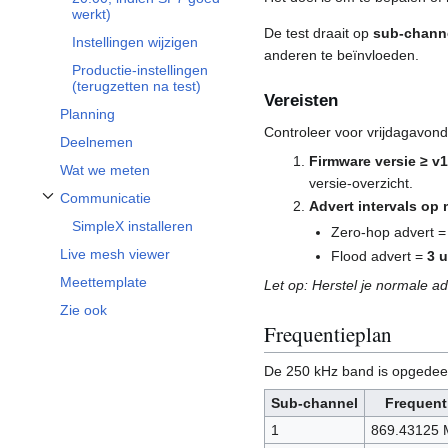
werkt)
De test draait op
sub-channe
Instellingen wijzigen
anderen te beïnvloeden.
Productie-instellingen
(terugzetten na test)
Vereisten
Planning
Controleer voor vrijdagavond
Deelnemen
Firmware versie ≥ v1
Wat we meten
versie-overzicht.
Communicatie
Advert intervals op
Communicatie-subkopje inklappen
SimpleX installeren
Zero-hop advert 
Live mesh viewer
Flood advert =
3 
Meettemplate
Let op: Herstel je normale ad
Zie ook
Frequentieplan
De 250 kHz band is opgedeel
Sub-channel
Frequent
1
869.43125