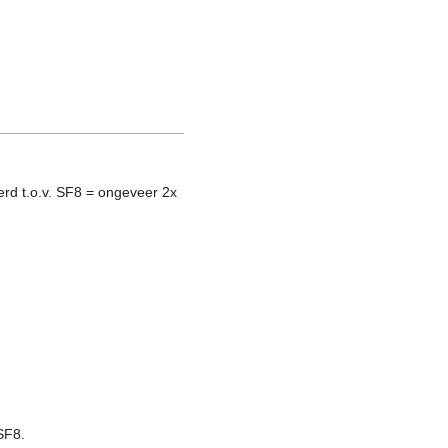
erd t.o.v. SF8 = ongeveer 2x
SF8.