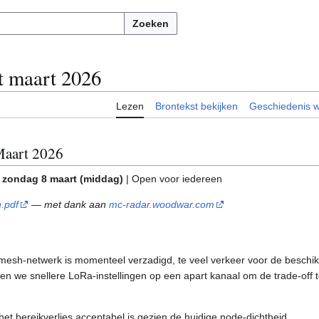
Zoeken
t maart 2026
Lezen
Brontekst bekijken
Geschiedenis 
Maart 2026
m zondag 8 maart (middag)
| Open voor iedereen
.pdf
— met dank aan
mc-radar.woodwar.com
esh-netwerk is momenteel verzadigd, te veel verkeer voor de beschi
sten we snellere LoRa-instellingen op een apart kanaal om de trade-off 
.
het bereikverlies acceptabel is gezien de huidige node-dichtheid.