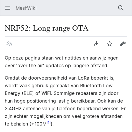
MeshWiki
Zoe
NRF52: Long range OTA
Taal
PDF downloade
Volgen
Bron
Op deze pagina staan wat notities en aanwijzingen
over 'over the air' updates op langere afstand.
Omdat de doorvoersnelheid van LoRa beperkt is,
wordt vaak gebruik gemaakt van Bluetooth Low
Energy (BLE) of WiFi. Sommige repeaters zijn door
hun hoge positionering lastig bereikbaar. Ook kan de
2.4GHz antenne van je telefoon beperkend werken. Er
zijn echter mogelijkheden om veel grotere afstanden
[
1
]
te behalen (+100M
).