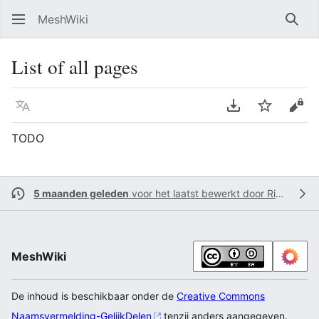
MeshWiki
Zoe
List of all pages
Taal
PDF downloade
Volgen
Bron
TODO
5 maanden geleden
voor het laatst bewerkt door
Rikkert
MeshWiki
De inhoud is beschikbaar onder de
Creative Commons
Naamsvermelding-GelijkDelen
tenzij anders aangegeven.